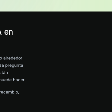
A en
ró alrededor
sa pregunta
stán
puede hacer.
 recambio,