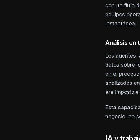
con un flujo 
equipos opera
instantánea.
Análisis en
Los agentes I
datos sobre l
en el proceso
analizados en
era imposible 
Esta capacida
negocio, no s
IA y traba