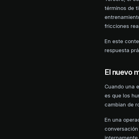
términos de t
entrenamiento,
fricciones rea
En este conte
respuesta prá
El nuevo m
Cuando una e
es que los hu
cambian de ro
En una operac
conversación 
internamente,