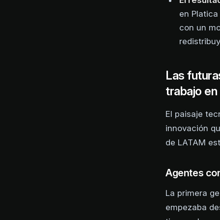
El result
en Platic
con un mo
redistribu
Las futura
trabajo e
El paisaje te
innovación qu
de LATAM est
Agentes con
La primera ge
empezaba desd