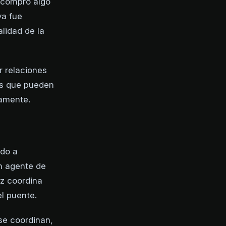
e compró algo
ya fue
lidad de la
r relaciones
nes que pueden
vamente.
ndo a
n agente de
z coordina
l puente.
se coordinan,