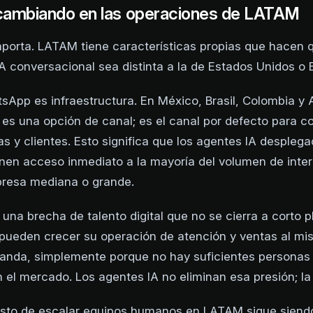
cambiando en las operaciones de LATAM
mporta. LATAM tiene características propias que hacen q
A conversacional sea distinta a la de Estados Unidos o 
sApp es infraestructura. En México, Brasil, Colombia y 
s una opción de canal; es el canal por defecto para 
s y clientes. Esto significa que los agentes IA despleg
en acceso inmediato a la mayoría del volumen de inte
presa mediana o grande.
una brecha de talento digital que no se cierra a corto p
ueden crecer su operación de atención y ventas al mi
anda, simplemente porque no hay suficientes personas
n el mercado. Los agentes IA no eliminan esa presión; la
osto de escalar equipos humanos en LATAM sigue siendo