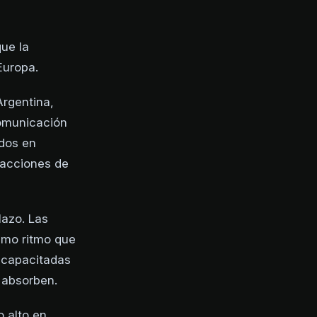
ue la
Europa.
Argentina,
comunicación
ados en
racciones de
lazo. Las
smo ritmo que
 capacitadas
 absorben.
 alto en