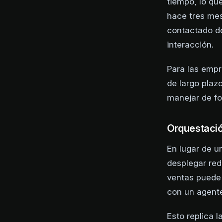
tiempo, lo qu
hace tres mes
contactado d
interacción.
Para las empr
de largo plaz
manejar de fo
Orquestació
En lugar de u
desplegar red
ventas puede 
con un agente
Esto replica 