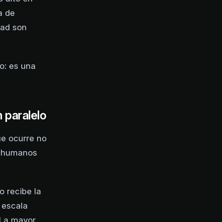
a de
dad son
o: es una
 paralelo
e ocurre no
s humanos
o recibe la
 escala
 La mayor