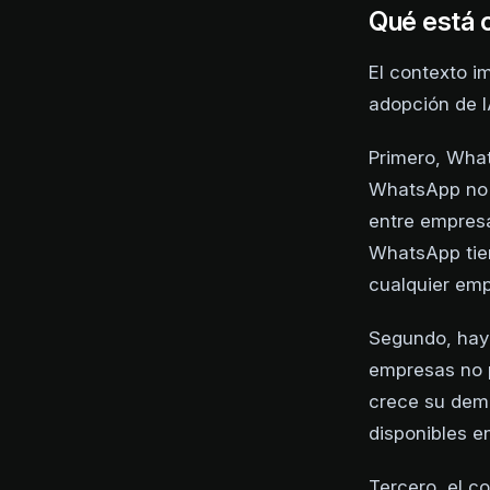
Qué está 
El contexto i
adopción de I
Primero, What
WhatsApp no e
entre empresa
WhatsApp tien
cualquier em
Segundo, hay 
empresas no p
crece su dem
disponibles e
Tercero, el c