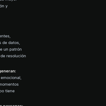
ón y
entes,
s de datos,
ne un patrón
 de resolución
generan:
 emocional,
s momentos
po tiene