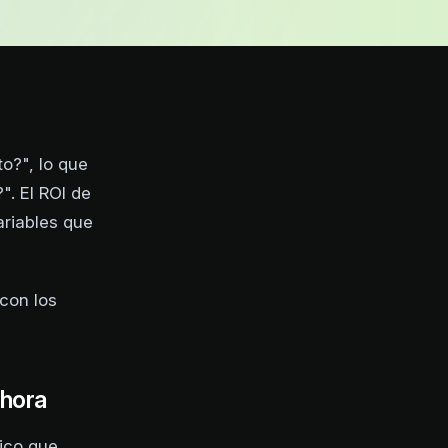
o?", lo que
. El ROI de
ariables que
 con los
ahora
mico que