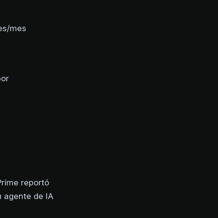
nes/mes
por
rime reportó
u agente de IA