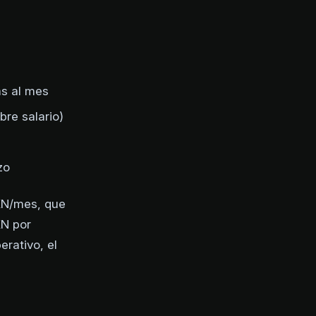
as al mes
re salario)
zo
XN/mes, que
XN por
rativo, el