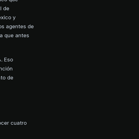
l de
xico y
os agentes de
a que antes
%. Eso
nción
nto de
ocer cuatro