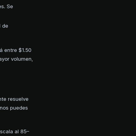
es. Se
I de
á entre $1.50
ayor volumen,
nte resuelve
anos puedes
scala al 85–