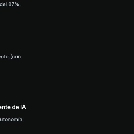
 del 87%.
ente (con
nte de IA
autonomía