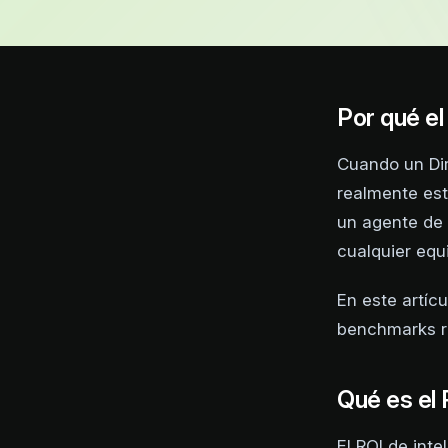
Por qué el
Cuando un Dir
realmente est
un agente de 
cualquier equ
En este artíc
benchmarks r
Qué es el 
El ROI de int